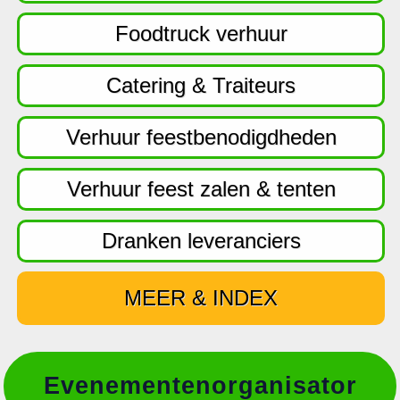
f
d
Foodtruck verhuur
n
a
Catering & Traiteurs
v
i
Verhuur feestbenodigdheden
g
a
Verhuur feest zalen & tenten
t
i
Dranken leveranciers
e
MEER & INDEX
Evenementenorganisator