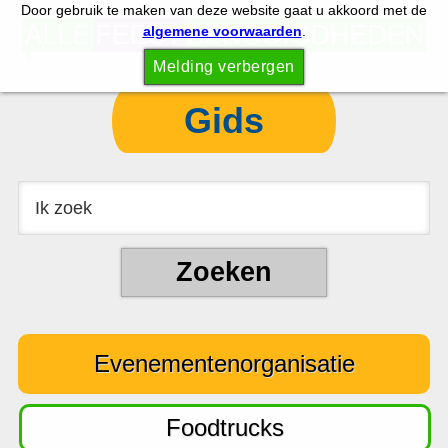
Door gebruik te maken van deze website gaat u akkoord met de
S
S
algemene voorwaarden
.
p
k
Melding verbergen
r
i
i
p
Gids
n
t
g
o
n
c
a
o
a
n
r
t
d
e
e
n
Evenementenorganisatie
h
t
o
o
Foodtrucks