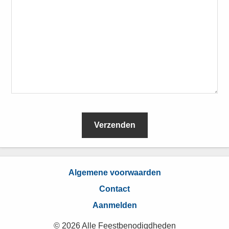
L
e
Algemene voorwaarden
e
Contact
s
Aanmelden
I
© 2026 Alle Feestbenodigdheden