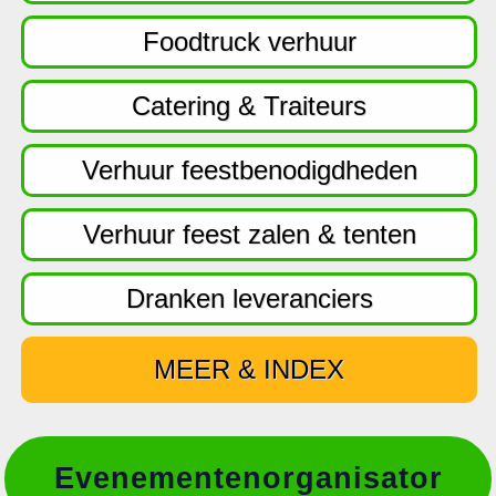
f
d
Foodtruck verhuur
n
a
Catering & Traiteurs
v
i
Verhuur feestbenodigdheden
g
a
Verhuur feest zalen & tenten
t
i
Dranken leveranciers
e
MEER & INDEX
Evenementenorganisator