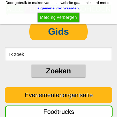
Door gebruik te maken van deze website gaat u akkoord met de
S
S
algemene voorwaarden
.
p
k
Melding verbergen
r
i
i
p
Gids
n
t
g
o
n
c
a
o
a
n
r
t
d
e
e
n
Evenementenorganisatie
h
t
o
o
Foodtrucks