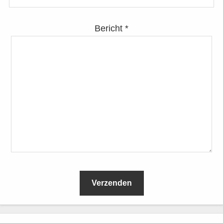
Bericht *
L
e