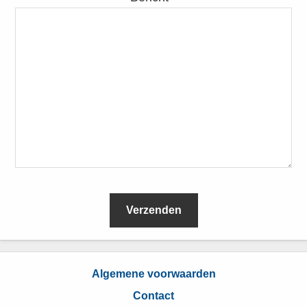
L
e
Algemene voorwaarden
e
Contact