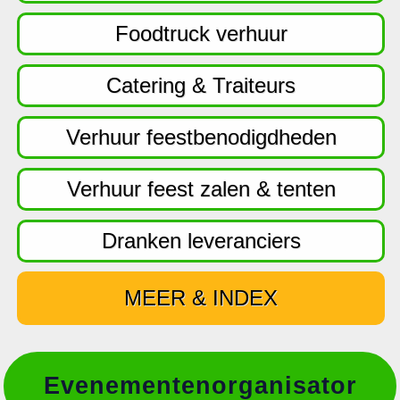
f
d
Foodtruck verhuur
n
a
Catering & Traiteurs
v
i
Verhuur feestbenodigdheden
g
a
Verhuur feest zalen & tenten
t
i
Dranken leveranciers
e
MEER & INDEX
Evenementenorganisator