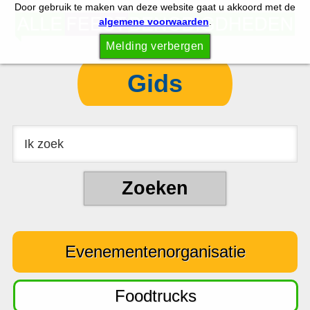
Door gebruik te maken van deze website gaat u akkoord met de
S
S
algemene voorwaarden
.
p
k
Melding verbergen
r
i
i
p
Gids
n
t
g
o
n
c
a
o
a
n
r
t
d
e
e
n
Evenementenorganisatie
h
t
o
o
Foodtrucks