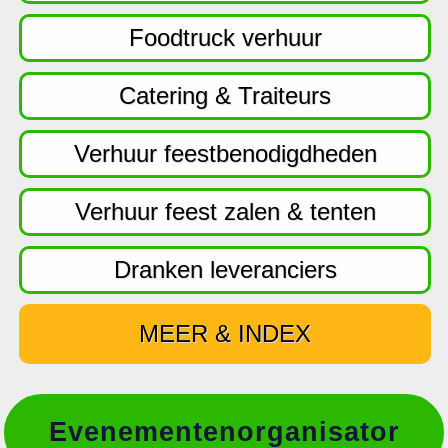
f
d
Foodtruck verhuur
n
a
Catering & Traiteurs
v
i
Verhuur feestbenodigdheden
g
a
Verhuur feest zalen & tenten
t
i
Dranken leveranciers
e
MEER & INDEX
Evenementenorganisator