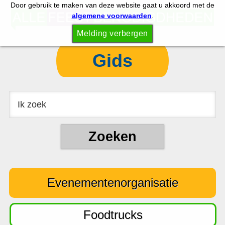
Door gebruik te maken van deze website gaat u akkoord met de
S
S
algemene voorwaarden
.
p
k
Melding verbergen
r
i
i
p
Gids
n
t
g
o
n
c
a
o
a
n
r
t
d
e
e
n
Evenementenorganisatie
h
t
o
o
Foodtrucks