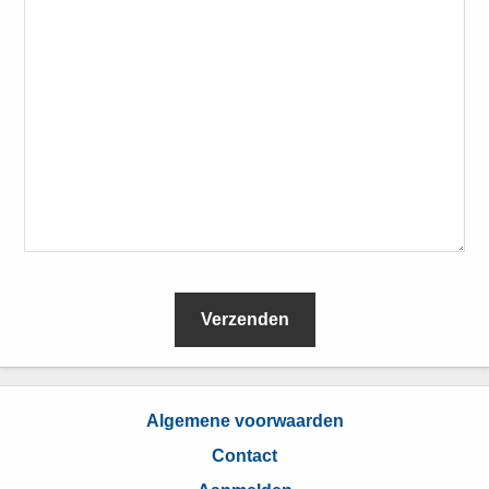
L
e
Algemene voorwaarden
e
Contact
s