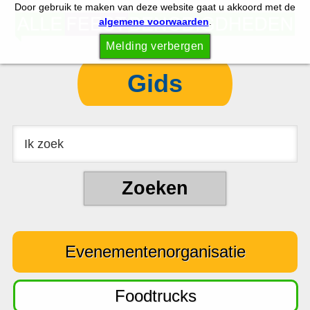
Door gebruik te maken van deze website gaat u akkoord met de
S
S
algemene voorwaarden
.
p
k
Melding verbergen
r
i
i
p
Gids
n
t
g
o
n
c
a
o
a
n
r
t
d
e
e
n
Evenementenorganisatie
h
t
o
o
Foodtrucks