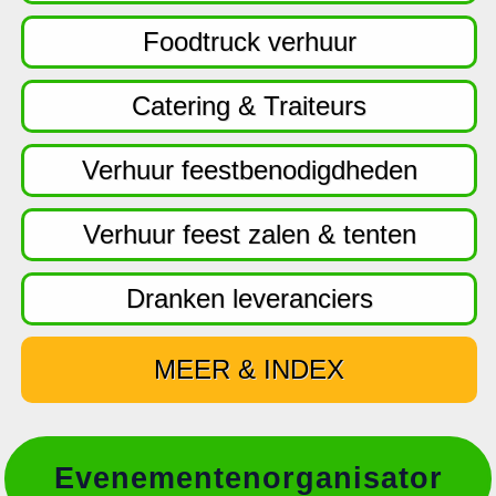
f
d
Foodtruck verhuur
n
a
Catering & Traiteurs
v
i
Verhuur feestbenodigdheden
g
a
Verhuur feest zalen & tenten
t
i
Dranken leveranciers
e
MEER & INDEX
Evenementenorganisator