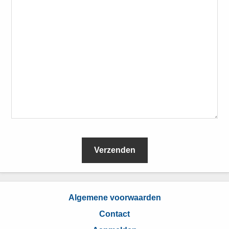
L
e
Algemene voorwaarden
e
Contact
s