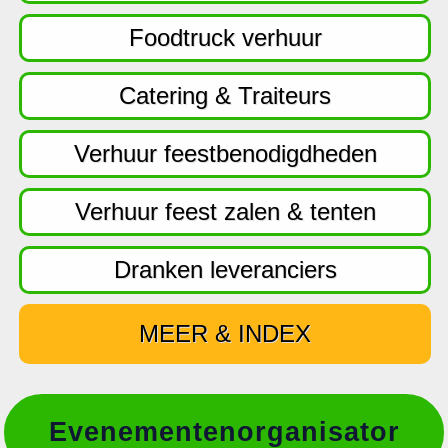
f
d
Foodtruck verhuur
n
a
Catering & Traiteurs
v
i
Verhuur feestbenodigdheden
g
a
Verhuur feest zalen & tenten
t
i
Dranken leveranciers
e
MEER & INDEX
Evenementenorganisator