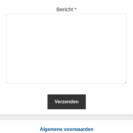
Bericht *
L
e
Algemene voorwaarden