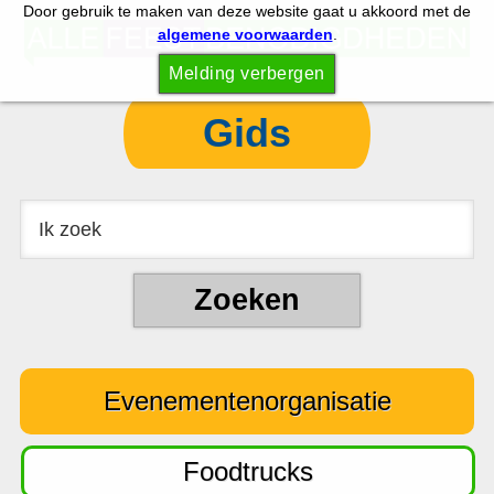
Door gebruik te maken van deze website gaat u akkoord met de
S
S
algemene voorwaarden
.
p
k
Melding verbergen
r
i
i
p
Gids
n
t
g
o
n
c
a
o
a
n
r
t
d
e
e
n
Evenementenorganisatie
h
t
o
o
Foodtrucks