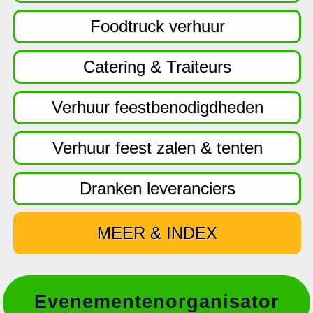
f
d
Foodtruck verhuur
n
a
Catering & Traiteurs
v
i
Verhuur feestbenodigdheden
g
a
Verhuur feest zalen & tenten
t
i
Dranken leveranciers
e
MEER & INDEX
Evenementenorganisator