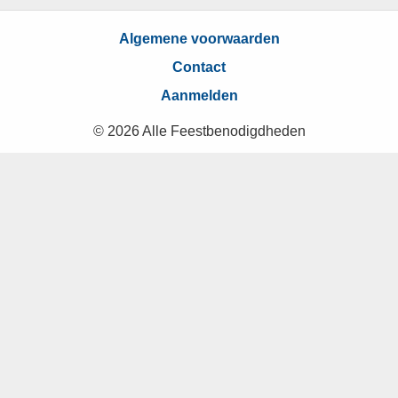
e
Algemene voorwaarden
e
Contact
s
Aanmelden
I
© 2026 Alle Feestbenodigdheden
n
t
e
r
a
c
t
i