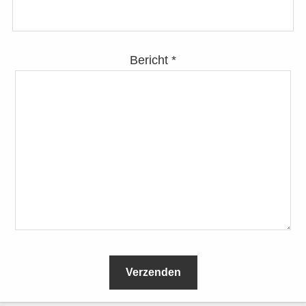
Bericht *
L