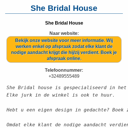
She Bridal House
She Bridal House
Naar website:
Bekijk onze website voor meer informatie. Wij
werken enkel op afspraak zodat elke klant de
nodige aandacht krijgt die hij/zij verdient. Boek je
afspraak online.
Telefoonnummer:
+32489555489
She Bridal house is gespecialiseerd in het
Elke jurk in de winkel is ook te huur. 
Hebt u een eigen design in gedachte? Boek 
Omdat elke klant de nodige aandacht verdie