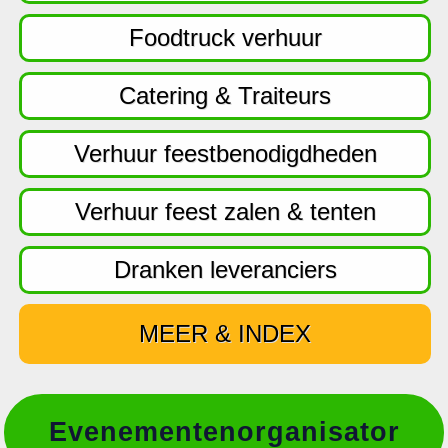
f
d
Foodtruck verhuur
n
a
Catering & Traiteurs
v
i
Verhuur feestbenodigdheden
g
a
Verhuur feest zalen & tenten
t
i
Dranken leveranciers
e
MEER & INDEX
Evenementenorganisator