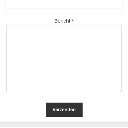
Bericht *
L