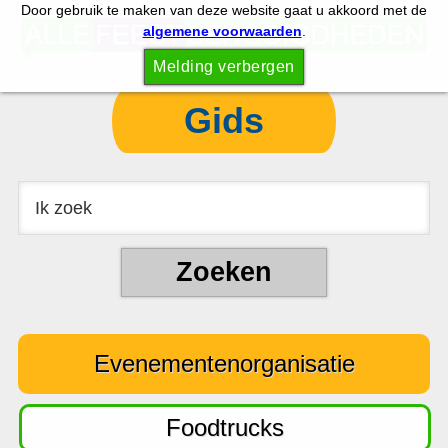
Door gebruik te maken van deze website gaat u akkoord met de
S
S
algemene voorwaarden
.
p
k
Melding verbergen
r
i
i
p
Gids
n
t
g
o
n
c
a
o
a
n
r
t
d
e
e
n
Evenementenorganisatie
h
t
o
o
Foodtrucks