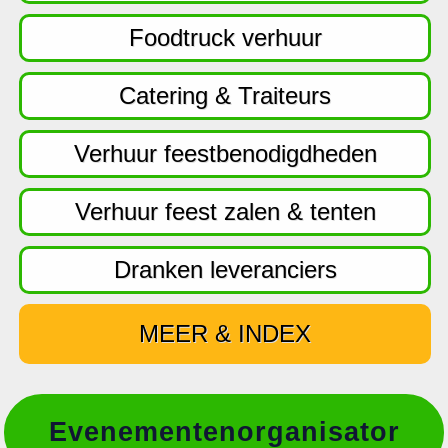
f
d
Foodtruck verhuur
n
a
Catering & Traiteurs
v
i
Verhuur feestbenodigdheden
g
a
Verhuur feest zalen & tenten
t
i
Dranken leveranciers
e
MEER & INDEX
Evenementenorganisator