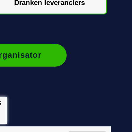
Dranken leveranciers
rganisator
s