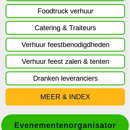
f
d
Foodtruck verhuur
n
a
Catering & Traiteurs
v
i
Verhuur feestbenodigdheden
g
a
Verhuur feest zalen & tenten
t
i
Dranken leveranciers
e
MEER & INDEX
Evenementenorganisator