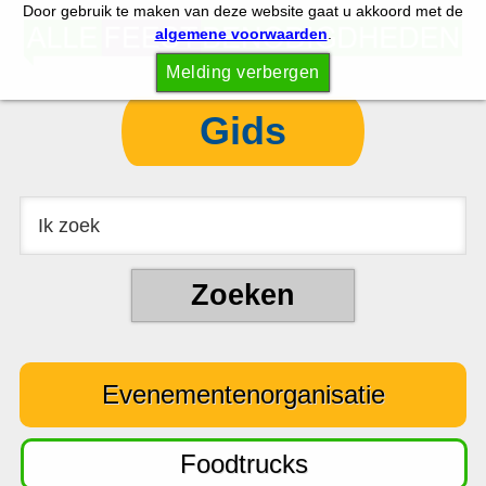
Door gebruik te maken van deze website gaat u akkoord met de
S
S
algemene voorwaarden
.
p
k
Melding verbergen
r
i
i
p
Gids
n
t
g
o
n
c
a
o
a
n
r
t
d
e
e
n
Evenementenorganisatie
h
t
o
o
Foodtrucks