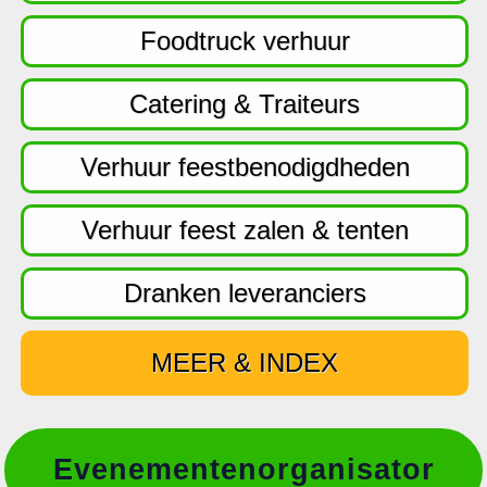
f
d
Foodtruck verhuur
n
a
Catering & Traiteurs
v
i
Verhuur feestbenodigdheden
g
a
Verhuur feest zalen & tenten
t
i
Dranken leveranciers
e
MEER & INDEX
Evenementenorganisator