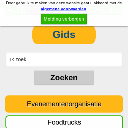
Door gebruik te maken van deze website gaat u akkoord met de
S
S
algemene voorwaarden
.
p
k
Melding verbergen
r
i
i
p
Gids
n
t
g
o
n
c
a
o
a
n
r
t
d
e
e
n
Evenementenorganisatie
h
t
o
o
Foodtrucks