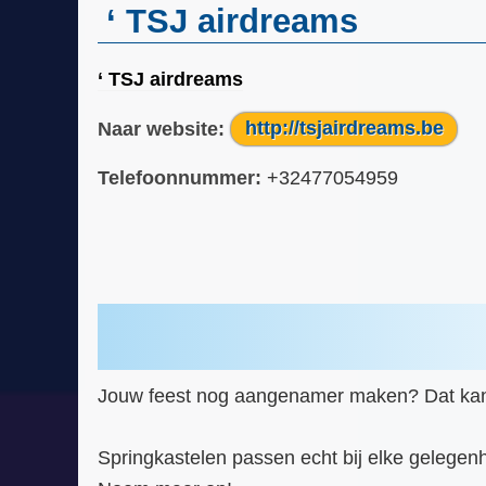
‘ TSJ airdreams
‘ TSJ airdreams
Naar website:
http://tsjairdreams.be
Telefoonnummer:
+32477054959
Jouw feest nog aangenamer maken? Dat kan! Hu
Springkastelen passen echt bij elke gelege