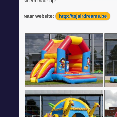
Noem maar op!
Naar website:
http://tsjairdreams.be