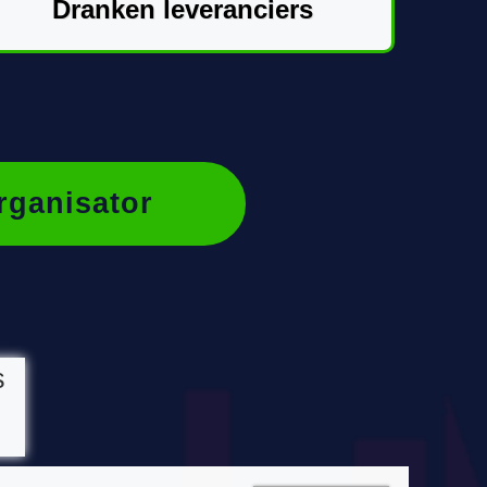
Dranken leveranciers
rganisator
s