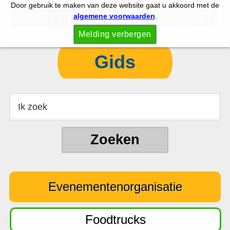
Door gebruik te maken van deze website gaat u akkoord met de
S
S
algemene voorwaarden
.
p
k
Melding verbergen
r
i
i
p
Gids
n
t
g
o
n
c
a
o
a
n
r
t
d
e
e
n
Evenementenorganisatie
h
t
o
o
Foodtrucks