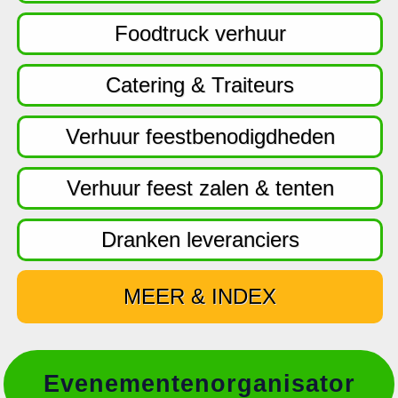
f
d
Foodtruck verhuur
n
a
Catering & Traiteurs
v
i
Verhuur feestbenodigdheden
g
a
Verhuur feest zalen & tenten
t
i
Dranken leveranciers
e
MEER & INDEX
Evenementenorganisator