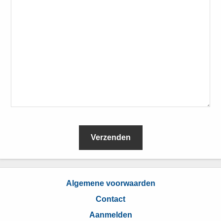
L
e
Algemene voorwaarden
e
Contact
s
Aanmelden