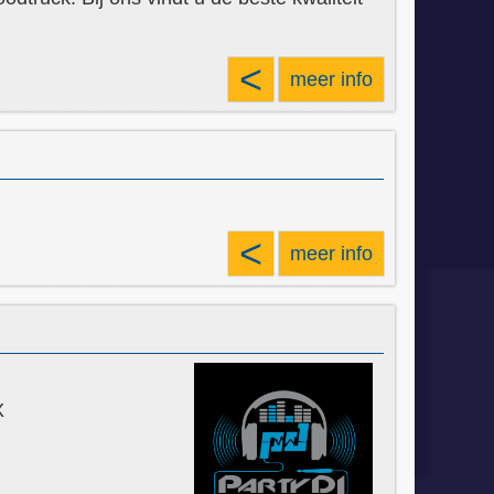
<
meer info
<
meer info
X