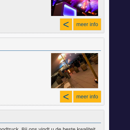
<
meer info
<
meer info
truck. Bij ons vindt u de beste kwaliteit