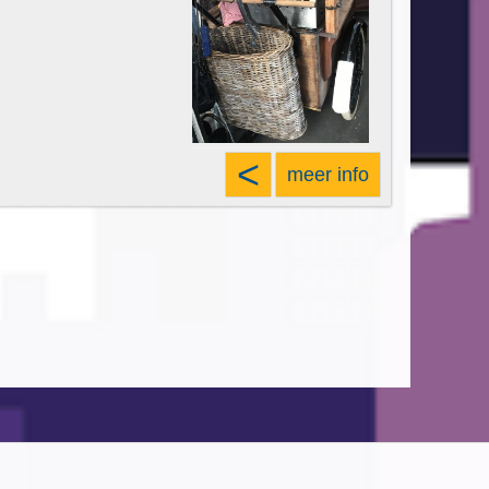
<
meer info