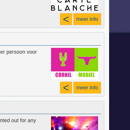
<
meer info
per persoon voor
<
meer info
nted out for any