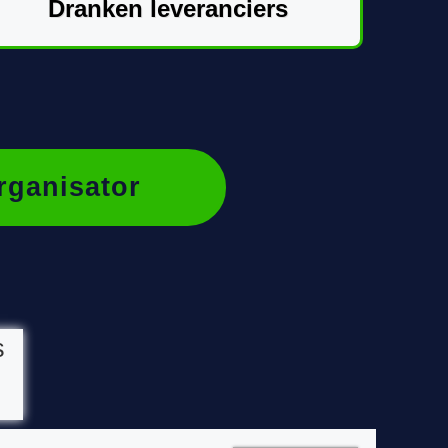
Dranken leveranciers
rganisator
s