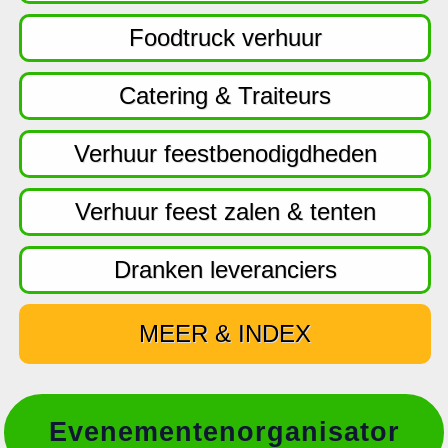
f
d
Foodtruck verhuur
n
a
Catering & Traiteurs
v
i
Verhuur feestbenodigdheden
g
a
Verhuur feest zalen & tenten
t
i
Dranken leveranciers
e
MEER & INDEX
Evenementenorganisator