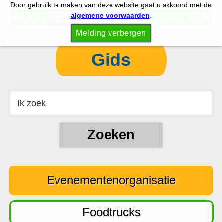
Door gebruik te maken van deze website gaat u akkoord met de
S
S
algemene voorwaarden
.
p
k
Melding verbergen
r
i
i
p
Gids
n
t
g
o
n
c
a
o
a
n
r
t
d
e
e
n
Evenementenorganisatie
h
t
o
o
Foodtrucks