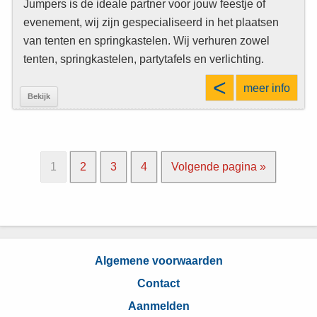
Jumpers is de ideale partner voor jouw feestje of
evenement, wij zijn gespecialiseerd in het plaatsen
van tenten en springkastelen. Wij verhuren zowel
tenten, springkastelen, partytafels en verlichting.
<
meer info
Bekijk
P
1
P
2
P
3
P
4
Volgende pagina »
a
a
a
a
g
g
g
g
i
i
i
i
n
n
n
n
a
a
a
a
Algemene voorwaarden
Contact
Aanmelden