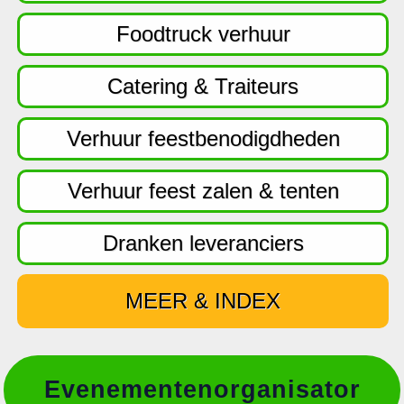
f
d
Foodtruck verhuur
n
a
Catering & Traiteurs
v
i
Verhuur feestbenodigdheden
g
a
Verhuur feest zalen & tenten
t
i
Dranken leveranciers
e
MEER & INDEX
Evenementenorganisator