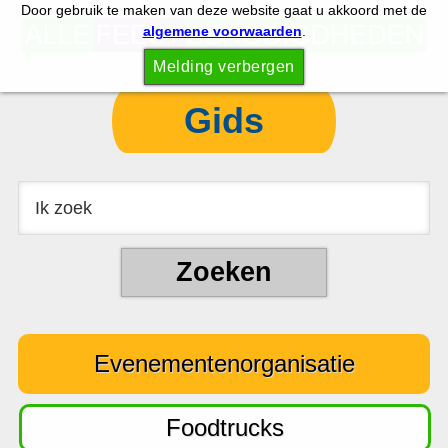
Door gebruik te maken van deze website gaat u akkoord met de
S
S
algemene voorwaarden
.
p
k
Melding verbergen
r
i
i
p
Gids
n
t
g
o
n
c
a
o
a
n
r
t
d
e
e
n
Evenementenorganisatie
h
t
o
o
Foodtrucks